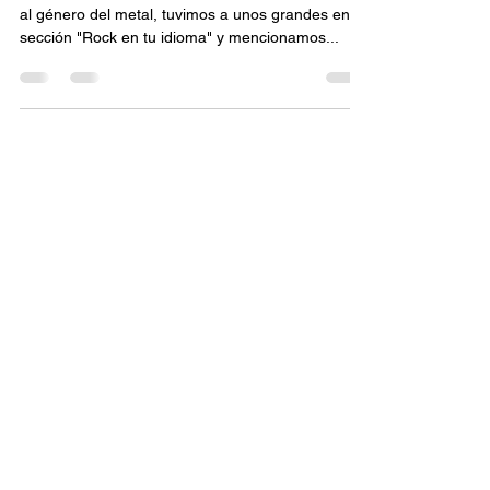
al género del metal, tuvimos a unos grandes en la
sección "Rock en tu idioma" y mencionamos...
Fercho Rios
25 may 2021
5 min de lectura
Distorsión | 24 de mayo
Este día mencionamos a un cantante de música
romántica en español, grabo como parte de su
tercer trabajo de estudio publicado en 1994 un...
Comunícate con nosotros: