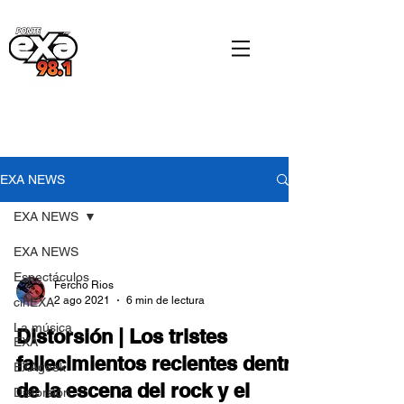
EXA NEWS
EXA NEWS
EXA NEWS
Espectáculos
Fercho Rios
2 ago 2021
6 min de lectura
cinEXA
La música
Distorsión | Los tristes
EXA
fallecimientos recientes dentro
EXAgeek
de la escena del rock y el
Distorsión