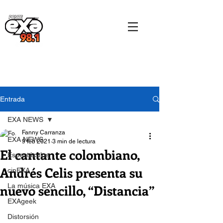
Entrada
EXA NEWS
Fanny Carranza
EXA NEWS
9 feb 2021
3 min de lectura
El cantante colombiano,
Espectáculos
Andrés Celis presenta su
cinEXA
nuevo sencillo, “Distancia”
La música EXA
EXAgeek
Distorsión