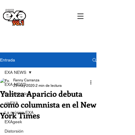
Entrada
EXA NEWS
Fanny Carranza
EXA NEWS
25 may 2020
2 min de lectura
Yalitza Aparicio debuta
Espectáculos
como columnista en el New
cinEXA
York Times
La música EXA
EXAgeek
Distorsión