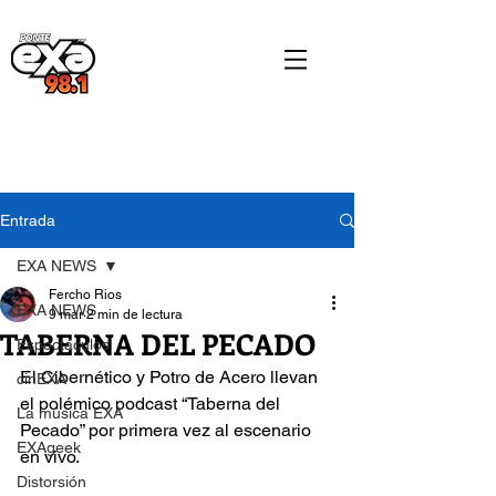
Entrada
EXA NEWS
Fercho Rios
EXA NEWS
9 mar
2 min de lectura
TABERNA DEL PECADO
Espectáculos
El Cibernético y Potro de Acero llevan 
cinEXA
el polémico podcast “Taberna del 
La música EXA
Pecado” por primera vez al escenario 
EXAgeek
en vivo.
Distorsión