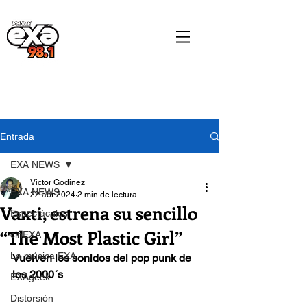
Entrada
EXA NEWS
Victor Godinez
EXA NEWS
22 abr 2024
2 min de lectura
Vaxti, estrena su sencillo
Espectáculos
“The Most Plastic Girl”
cinEXA
La música EXA
Vuelven los sonidos del pop punk de 
los 2000´s
EXAgeek
Distorsión