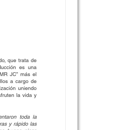
o, que trata de 
ucción es una 
MR JC” más el 
llos a cargo de 
zación uniendo 
ruten la vida y 
as y rápido las 