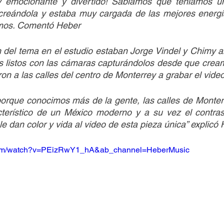
 emocionante y divertido! Sabíamos que teníamos un
creándola y estaba muy cargada de las mejores energí
amos. Comentó Heber
n del tema en el estudio estaban Jorge Vindel y Chimy 
 listos con las cámaras capturándolos desde que creamo
eron a las calles del centro de Monterrey a grabar el video
porque conocimos más de la gente, las calles de Monter
acterístico de un México moderno y a su vez el contras
le dan color y vida al video de esta pieza única” explicó
.com/watch?v=PEizRwY1_hA&ab_channel=HeberMusic