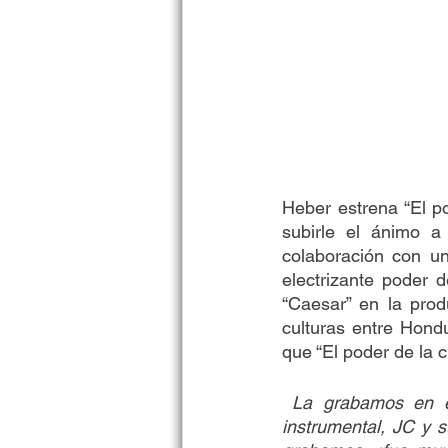
Heber estrena “El po
subirle el ánimo a
colaboración con u
electrizante poder d
“Caesar” en la prod
culturas entre Hondu
que “El poder de la 
 La grabamos en el estudio de Sheeqobeat, entre él y Caesar se aventaron toda la 
instrumental, JC y s