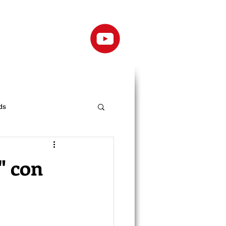
ds
" con