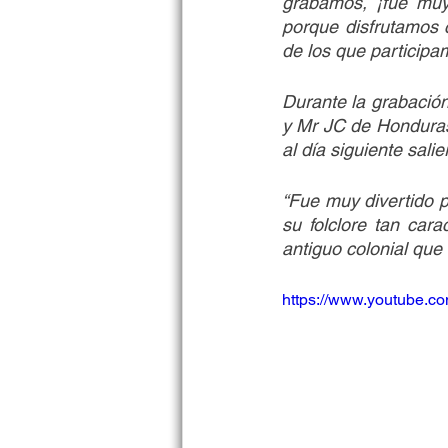
grabamos, ¡fue muy
porque disfrutamos 
de los que particip
Durante la grabació
y Mr JC de Honduras
al día siguiente sali
“Fue muy divertido 
su folclore tan car
antiguo colonial que 
https://www.youtube