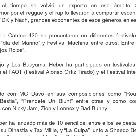
r el tiempo se volvió un experto en ese ámbito. S
or por el reggae y el rap lo llevaron a compartir escen
DK y Nach, grandes exponentes de esos géneros en es
 Catrina 420 se presentaron en diferentes festivale
día del Marino” y Festival Machiria entre otros. Entre l
jos Rojos”.
jo y Los Buayums, Heber ha participado en festivales i
l FAOT (Festival Alonso Ortiz Tirado) y el Festival Inte
do con MC Davo en sus composiciones como “Roun
Bestia”, “Prendete Un Blunt” entre otras y como cor
s con Nicky Jam, Zion y Lennox y Bad Bunny.
er ha lanzado más de 10 sencillos, entre ellos se dest
su Dinastía y Tax Millie, y “La Culpa” junto a Sheeqo Bea