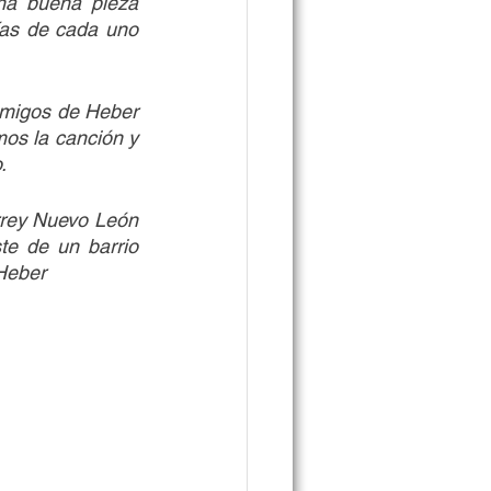
a buena pieza 
as de cada uno 
amigos de Heber 
s la canción y 
.
rey Nuevo León 
te de un barrio 
 Heber