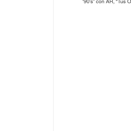
‘90’s” con AR, “Tus O