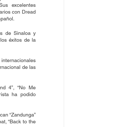
us excelentes 
arios con Dread 
pañol. 
s de Sinaloa y 
os éxitos de la 
nternacionales 
rnacional de las 
d 4”, “No Me 
ista ha podido 
acan “Zandunga” 
t, “Back to the 