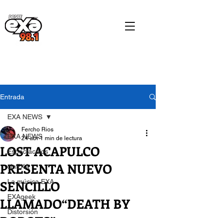
Entrada
EXA NEWS
Fercho Rios
EXA NEWS
24 abr
1 min de lectura
LOST ACAPULCO
Espectáculos
PRESENTA NUEVO
cinEXA
SENCILLO
La música EXA
EXAgeek
LLAMADO“DEATH BY
Distorsión