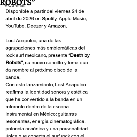
ROBOTS”
EXATrends
Disponible a partir del viernes 24 de 
abril de 2026 en Spotify, Apple Music, 
YouTube, Deezer y Amazon.
Lost Acapulco, una de las 
agrupaciones más emblemáticas del 
rock surf mexicano, presenta 
“Death by 
Robots”
, su nuevo sencillo y tema que 
da nombre al próximo disco de la 
banda.
Con este lanzamiento, Lost Acapulco 
reafirma la identidad sonora y estética 
que ha convertido a la banda en un 
referente dentro de la escena 
instrumental en México: guitarras 
resonantes, energía cinematográfica, 
potencia escénica y una personalidad 
única que conecta el surf rock con el 