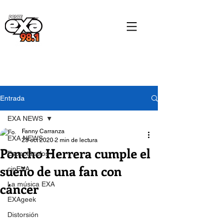
Entrada
EXA NEWS
Fanny Carranza
EXA NEWS
23 oct 2020
2 min de lectura
Poncho Herrera cumple el
Espectáculos
sueño de una fan con
cinEXA
cáncer
La música EXA
EXAgeek
Distorsión