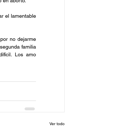
ó en aborto.
r el lamentable 
 por no dejarme 
 segunda familia 
fícil. Los amo 
Ver todo