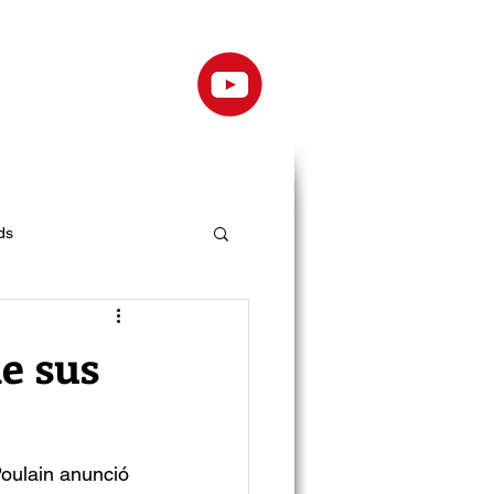
ds
e sus
Poulain anunció 