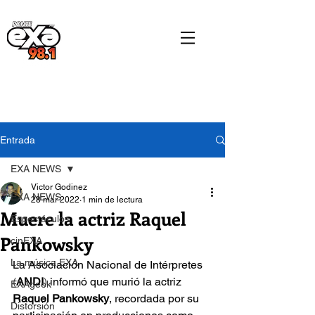
Entrada
EXA NEWS
Victor Godinez
EXA NEWS
28 mar 2022
1 min de lectura
Muere la actriz Raquel
Espectáculos
Pankowsky
cinEXA
La música EXA
La Asociación Nacional de Intérpretes 
(
ANDI
) 
informó que murió la actriz 
EXAgeek
Raquel Pankowsky
, recordada por su 
Distorsión