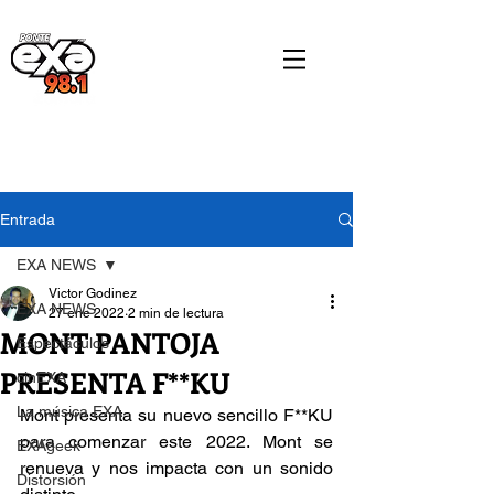
Entrada
EXA NEWS
Victor Godinez
EXA NEWS
27 ene 2022
2 min de lectura
MONT PANTOJA
Espectáculos
PRESENTA F**KU
cinEXA
La música EXA
Mont presenta su nuevo sencillo F**KU 
para comenzar este 2022. Mont se 
EXAgeek
renueva y nos impacta con un sonido 
Distorsión