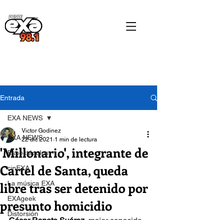
Entrada
EXA NEWS
Victor Godinez
EXA NEWS
22 dic 2021
1 min de lectura
'Millonario', integrante de
Espectáculos
Cartel de Santa, queda
cinEXA
libre tras ser detenido por
La música EXA
EXAgeek
presunto homicidio
Distorsión