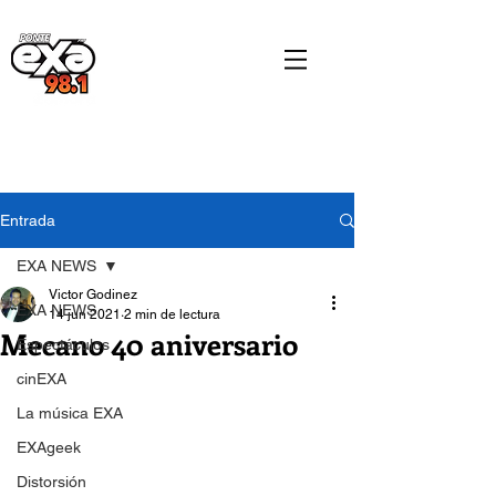
Entrada
EXA NEWS
Victor Godinez
EXA NEWS
14 jun 2021
2 min de lectura
Mecano 40 aniversario
Espectáculos
cinEXA
La música EXA
EXAgeek
Distorsión