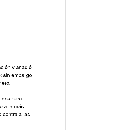
ación y añadió 
; sin embargo 
nero.
idos para 
o a la más 
 contra a las 