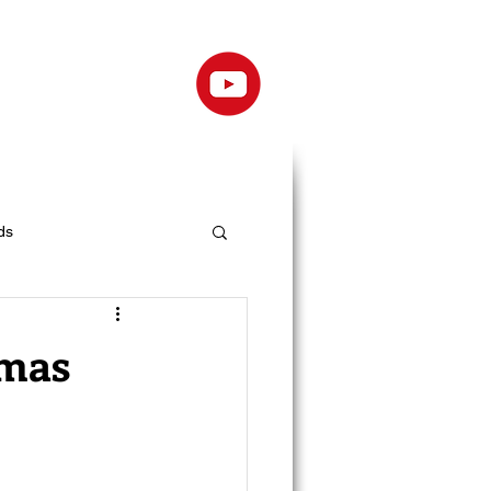
ds
emas