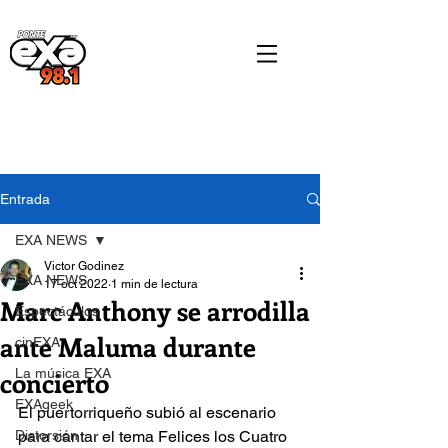
Entrada
EXA NEWS
Victor Godinez
EXA NEWS
17 oct 2022
1 min de lectura
Marc Anthony se arrodilla
Espectáculos
ante Maluma durante
cinEXA
concierto
La música EXA
EXAgeek
El puertorriqueño subió al escenario 
Distorsión
para cantar el tema Felices los Cuatro 