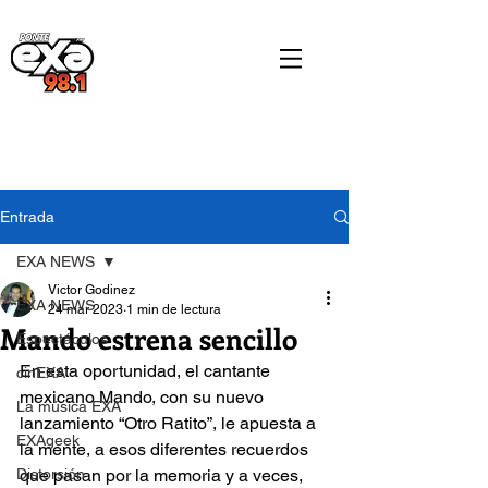
Entrada
EXA NEWS
Victor Godinez
EXA NEWS
24 mar 2023
1 min de lectura
Mando estrena sencillo
Espectáculos
En esta oportunidad, el cantante 
cinEXA
mexicano Mando, con su nuevo 
La música EXA
lanzamiento “Otro Ratito”, le apuesta a 
EXAgeek
la mente, a esos diferentes recuerdos 
Distorsión
que pasan por la memoria y a veces, 