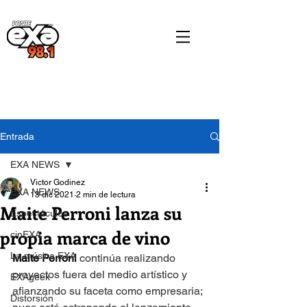
Entrada
EXA NEWS
Victor Godinez
EXA NEWS
13 dic 2021
2 min de lectura
Maite Perroni lanza su
Espectáculos
propia marca de vino
cinEXA
La música EXA
Maite Perroni 
continúa realizando 
proyectos fuera del medio artístico y 
EXAgeek
afianzando su faceta como empresaria; 
Distorsión