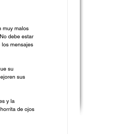
on muy malos 
¡No debe estar 
e los mensajes 
que su 
mejoren sus 
s y la 
orrita de ojos 