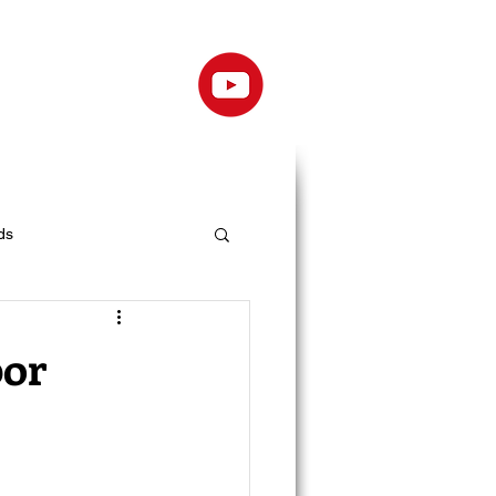
ds
por