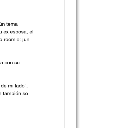
gún tema 
 ex esposa, el 
o roomie: ¡un 
ia con su 
de mi lado”, 
n también se 