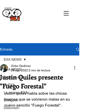
Entrada
EXA NEWS
Victor Godinez
EXA NEWS
26 ago 2022
2 min de lectura
Justin Quiles presente
Espectáculos
"Fuego Forestal"
cinEXA
La música EXA
Justin quiles habla sobre las chicas 
buenas que se volvieron malas en su 
EXAgeek
nuevo sencillo "Fuego Forestal".
Distorsión