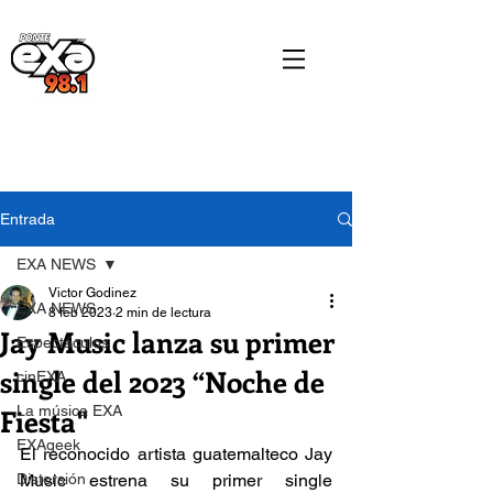
Entrada
EXA NEWS
Victor Godinez
EXA NEWS
8 feb 2023
2 min de lectura
Jay Music lanza su primer
Espectáculos
single del 2023 “Noche de
cinEXA
Fiesta"
La música EXA
EXAgeek
El reconocido artista guatemalteco Jay 
Distorsión
Music estrena su primer single 