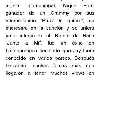
artista internacional, Nigga Flex, 
ganador de un Grammy por sus 
interpretación “Baby te quiero“, se 
interesara en la canción y se uniera 
para interpretar el Remix de Baila 
“Junto a Mí”, fue un éxito en 
Latinoamérica haciendo que Jay fuera 
conocido en varios países. Después 
lanzando muchos temas más que 
llegaron a tener muchos views en 
YouTube y estar 
#1
 en las radios más 
importantes de su país Guatemala.
Ver todo
Entradas recientes