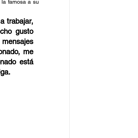
la famosa a su 
 trabajar, 
ho gusto 
 mensajes 
onado, me 
nado está 
iga.