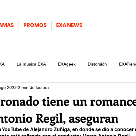
AMAS
PROMOS
EXA NEWS
XA
La música EXA
EXAgeek
Distorsión
EXATren
ago 2022
2 min de lectura
oronado tiene un romanc
tonio Regil, aseguran
 YouTube de Alejandro Zuñiga, en donde se dio a conocer q