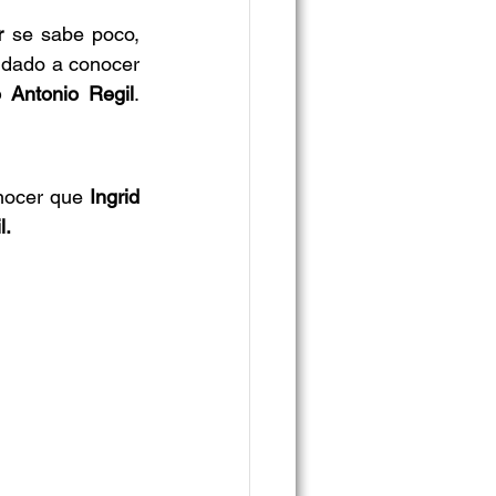
r
 se sabe poco, 
 dado a conocer 
 Antonio Regil
. 
nocer que 
Ingrid 
l.