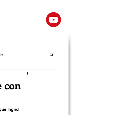
ds
e con
ue Ingrid 