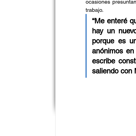
ocasiones presunta
trabajo.
“Me enteré que
hay un nuev
porque es un
anónimos en 
escribe cons
saliendo con 