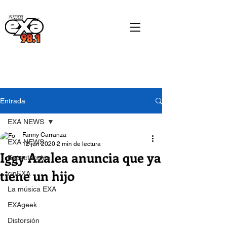
Entrada
EXA NEWS
Fanny Carranza
EXA NEWS
12 jun 2020
2 min de lectura
Iggy Azalea anuncia que ya
Espectáculos
tiene un hijo
cinEXA
La música EXA
EXAgeek
Distorsión