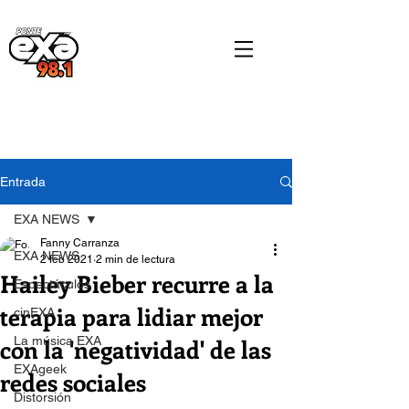
Entrada
EXA NEWS
Fanny Carranza
EXA NEWS
2 feb 2021
2 min de lectura
Hailey Bieber recurre a la
Espectáculos
terapia para lidiar mejor
cinEXA
con la 'negatividad' de las
La música EXA
EXAgeek
redes sociales
Distorsión