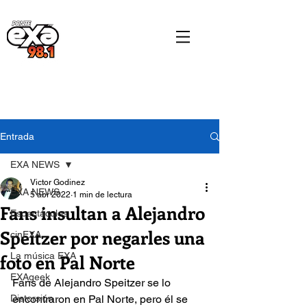
Entrada
EXA NEWS
Victor Godinez
EXA NEWS
5 abr 2022
1 min de lectura
Fans insultan a Alejandro
Espectáculos
Speitzer por negarles una
cinEXA
foto en Pal Norte
La música EXA
EXAgeek
Fans de Alejandro Speitzer se lo 
Distorsión
encontraron en Pal Norte, pero él se 