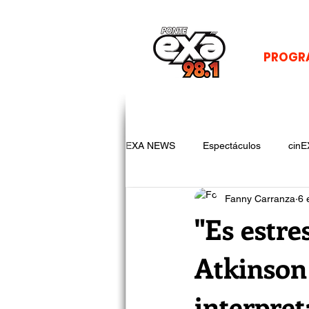
PROGR
EXA NEWS
Espectáculos
cinE
Fanny Carranza
6 
"Es estr
Atkinson 
interpret