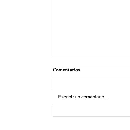
Comentarios
Escribir un comentario...
Jared Leto vuelve a enfrentar
acusaciones de acoso