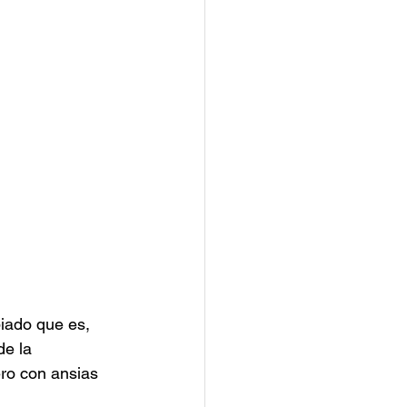
piado que es, 
de la 
ro con ansias 