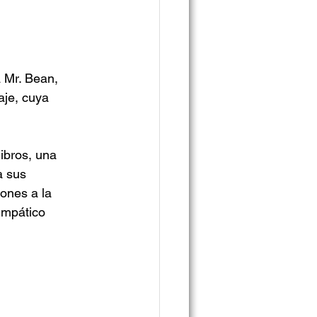
 Mr. Bean, 
aje, cuya 
ibros, una 
a sus 
ones a la 
impático 