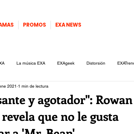
AMAS
PROMOS
EXA NEWS
XA
La música EXA
EXAgeek
Distorsión
EXATren
ene 2021
1 min de lectura
esante y agotador": Rowan
revela que no le gusta
ar a 'Mr. Bean'