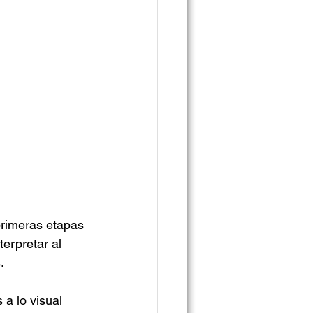
primeras etapas 
erpretar al 
. 
a lo visual 