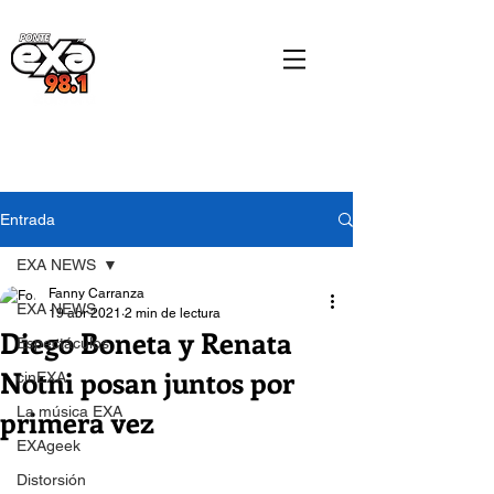
Entrada
EXA NEWS
Fanny Carranza
EXA NEWS
19 abr 2021
2 min de lectura
Diego Boneta y Renata
Espectáculos
Notni posan juntos por
cinEXA
primera vez
La música EXA
EXAgeek
Distorsión