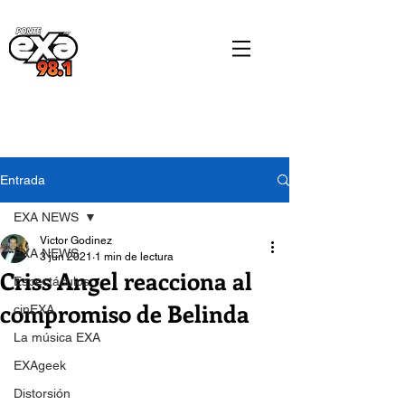
Entrada
EXA NEWS
Victor Godinez
EXA NEWS
3 jun 2021
1 min de lectura
Criss Angel reacciona al
Espectáculos
compromiso de Belinda
cinEXA
La música EXA
EXAgeek
Distorsión