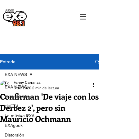
Entrada
EXA NEWS
Fanny Carranza
EXA NEWS
3 dic 2020
2 min de lectura
Confirman 'De viaje con los
Espectáculos
Derbez 2', pero sin
cinEXA
Mauricio Ochmann
La música EXA
EXAgeek
Distorsión