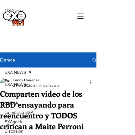
Entrada
EXA NEWS
Fanny Carranza
EXA NEWS
23 dic 2020
2 min de lectura
Comparten video de los
Espectáculos
RBD ensayando para
cinEXA
reencuentro y TODOS
La música EXA
EXAgeek
critican a Maite Perroni
Distorsión