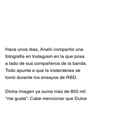
Hace unos días, Anahí compartió una 
fotografía en Instagram en la que posa 
a lado de sus compañeros de la banda. 
Todo apunta a que la instantánea se 
tomó durante los ensayos de RBD. 
Dicha imagen ya suma más de 850 mil 
"me gusta". Cabe mencionar que Dulce 
María, quien acaba de convertirse en 
madre, y Poncho Herrera no formarán 
parte del reencuentro. 
Espectáculos