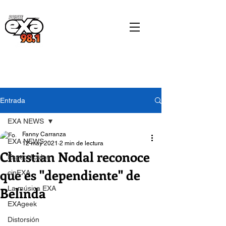
Entrada
EXA NEWS
Fanny Carranza
EXA NEWS
12 may 2021
2 min de lectura
Christian Nodal reconoce
Espectáculos
que es "dependiente" de
cinEXA
Belinda
La música EXA
EXAgeek
Distorsión