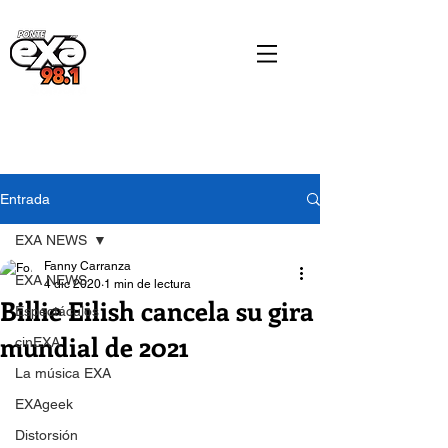
Entrada
EXA NEWS
Fanny Carranza
EXA NEWS
4 dic 2020
1 min de lectura
Billie Eilish cancela su gira
Espectáculos
mundial de 2021
cinEXA
La música EXA
EXAgeek
Distorsión