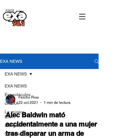
EXA NEWS
EXA NEWS
EXA NEWS
Espectáculos
Fercho Rios
22 oct 2021
1 min de lectura
cinEXA
La música
Alec Baldwin mató
EXA
accidentalmente a una mujer
EXAgeek
tras disparar un arma de
Distorsión