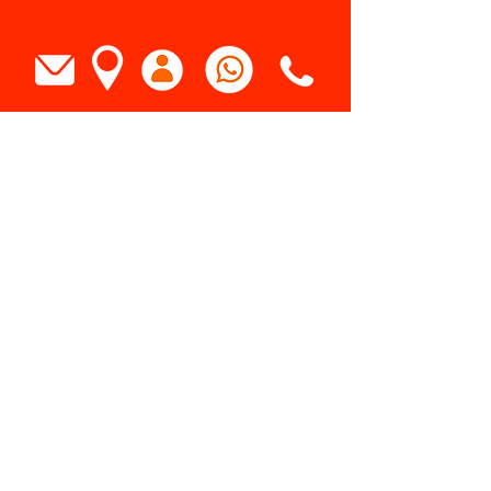
Tel Cabina:
351 - 16 - 40 - 98 - 1
Tel Administración:
351 - 16 - 40 -98-2
contacto@exafmzamora.mx
ventas@exafmzamora.mx
CLIENTES
EXA FM ZAMORA 98.1, 80 CALLE PINO
SUÁREZ, ZAMORA, MICH., 59600,