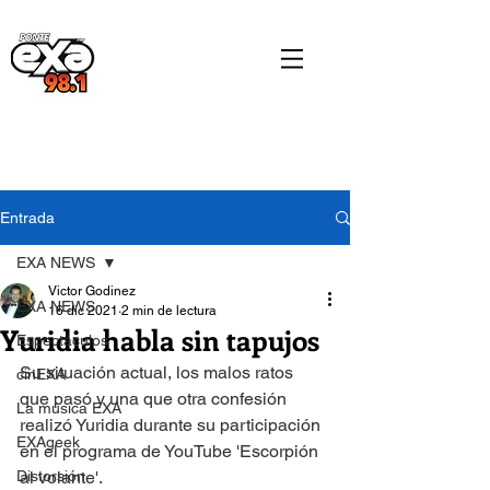
Entrada
EXA NEWS
Victor Godinez
EXA NEWS
16 dic 2021
2 min de lectura
Yuridia habla sin tapujos
Espectáculos
Su situación actual, los malos ratos 
cinEXA
que pasó y una que otra confesión 
La música EXA
realizó Yuridia durante su participación 
EXAgeek
en el programa de YouTube 'Escorpión 
Distorsión
al volante'. 