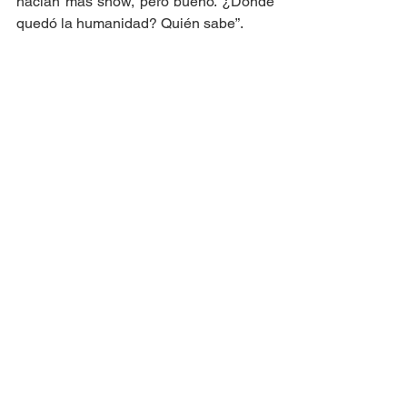
hacían más show, pero bueno. ¿Dónde 
quedó la humanidad? Quién sabe”.