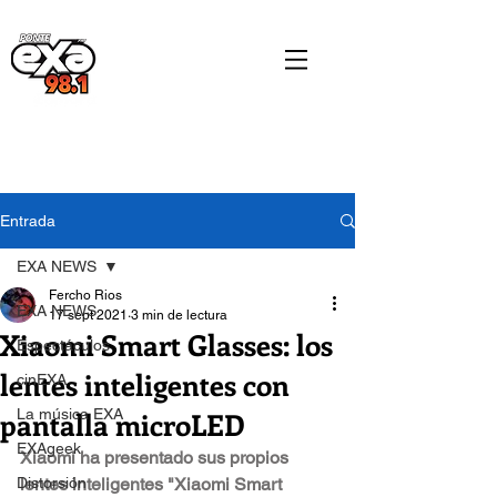
Entrada
EXA NEWS
Fercho Rios
EXA NEWS
17 sept 2021
3 min de lectura
Xiaomi Smart Glasses: los
Espectáculos
lentes inteligentes con
cinEXA
pantalla microLED
La música EXA
EXAgeek
Xiaomi ha presentado sus propios 
Distorsión
lentes inteligentes "Xiaomi Smart 