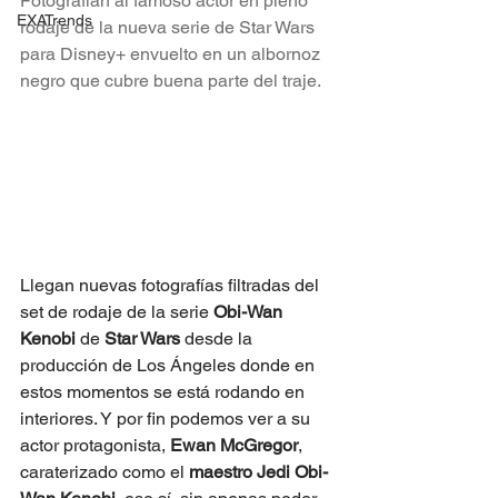
Fotografían al famoso actor en pleno 
EXATrends
rodaje de la nueva serie de Star Wars 
para Disney+ envuelto en un albornoz 
negro que cubre buena parte del traje.
Llegan nuevas fotografías filtradas del 
set de rodaje de la serie 
Obi-Wan 
Kenobi
 de 
Star Wars
 desde la 
producción de Los Ángeles donde en 
estos momentos se está rodando en 
interiores. Y por fin podemos ver a su 
actor protagonista, 
Ewan McGregor
, 
caraterizado como el 
maestro Jedi Obi-