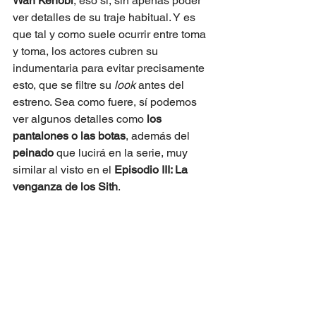
Wan Kenobi
, eso sí, sin apenas poder 
ver detalles de su traje habitual. Y es 
que tal y como suele ocurrir entre toma 
y toma, los actores cubren su 
indumentaria para evitar precisamente 
esto, que se filtre su 
look
 antes del 
estreno. Sea como fuere, sí podemos 
ver algunos detalles como 
los 
pantalones o las botas
, además del 
peinado
 que lucirá en la serie, muy 
similar al visto en el 
Episodio III: La 
venganza de los Sith
.