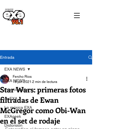
Entrada
EXA NEWS
Fercho Rios
EXA NEWS
16 jun 2021
2 min de lectura
Star Wars: primeras fotos
Espectáculos
filtradas de Ewan
cinEXA
McGregor como Obi-Wan
La música EXA
EXAgeek
en el set de rodaje
Distorsión