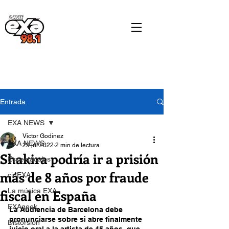
Entrada
EXA NEWS
Victor Godinez
EXA NEWS
29 jul 2022
2 min de lectura
Shakira podría ir a prisión
Espectáculos
más de 8 años por fraude
cinEXA
fiscal en España
La música EXA
EXAgeek
La Audiencia de Barcelona debe 
pronunciarse sobre si abre finalmente 
Distorsión