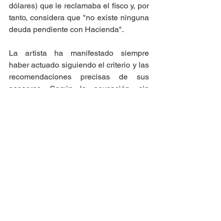
dólares) que le reclamaba el fisco y, por 
tanto, considera que "no existe ninguna 
deuda pendiente con Hacienda". 
La artista ha manifestado siempre 
haber actuado siguiendo el criterio y las 
recomendaciones precisas de sus 
asesores. Según la acusación, sin 
embargo, Shakira vivía en España 
desde al menos el ejercicio fiscal de 
2012, poco después de que se hiciera 
pública su relación con el futbolista del 
FC Barcelona Gerard Piqué, pero 
mantuvo hasta 2015 su residencia fiscal 
en las islas Bahamas, considerado un 
paraíso fiscal. 