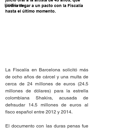
juicio oral a la artista de 45 años, que 
EXATrends
podría llegar a un pacto con la Fiscalía 
hasta el último momento.
La Fiscalía en Barcelona solicitó más 
de ocho años de cárcel y una multa de 
cerca de 24 millones de euros (24.5 
millones de dólares) para la estrella 
colombiana Shakira, acusada de 
defraudar 14.5 millones de euros al 
fisco español entre 2012 y 2014. 
El documento con las duras penas fue 