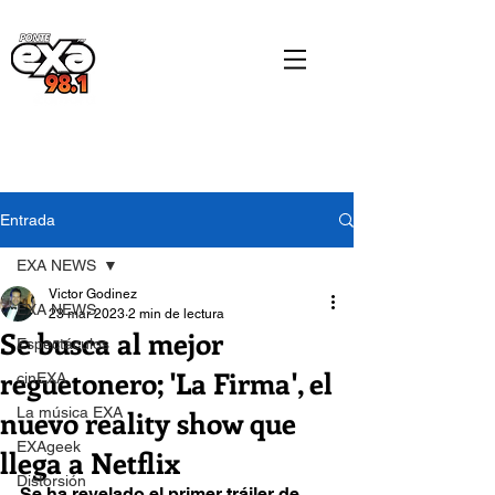
Entrada
EXA NEWS
Victor Godinez
EXA NEWS
23 mar 2023
2 min de lectura
Se busca al mejor
Espectáculos
reguetonero; 'La Firma', el
cinEXA
nuevo reality show que
La música EXA
EXAgeek
llega a Netflix
Distorsión
Se ha revelado el primer tráiler de 