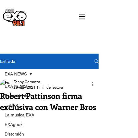
Entrada
EXA NEWS
Fanny Carranza
EXA NEWS
26 may 2021
1 min de lectura
Robert Pattinson firma
Espectáculos
exclusiva con Warner Bros
cinEXA
La música EXA
EXAgeek
Distorsión