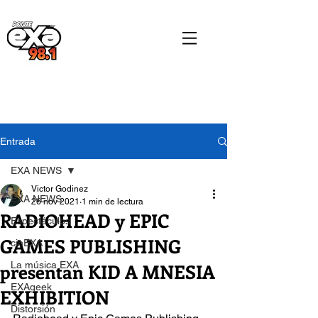
Entrada
EXA NEWS
Victor Godinez
EXA NEWS
26 nov 2021
1 min de lectura
RADIOHEAD y EPIC
Espectáculos
GAMES PUBLISHING
cinEXA
presentan KID A MNESIA
La música EXA
EXAgeek
EXHIBITION
Distorsión