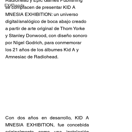
Radiohead y Epic Games Publishing 
EXATrends
se complacen de presentar KID A 
MNESIA EXHIBITION: un universo 
digital/analógico de boca abajo creado 
a partir de arte original de Thom Yorke 
y Stanley Donwood, con diseño sonoro 
por Nigel Godrich, para conmemorar 
los 21 años de los álbumes Kid A y 
Amnesiac de Radiohead. 
Con dos años en desarrollo, KID A 
MNESIA EXHIBITION, fue concebida 
originalmente como una instalación 