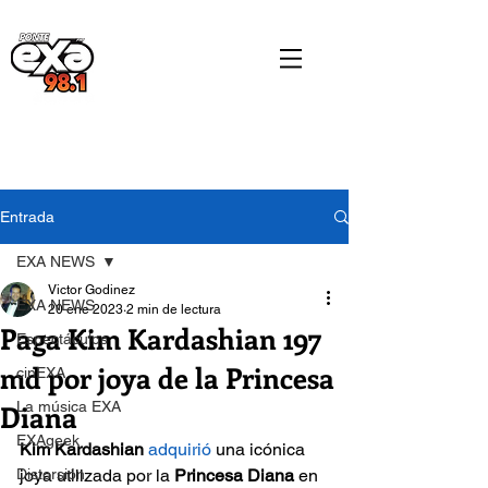
Entrada
EXA NEWS
Victor Godinez
EXA NEWS
20 ene 2023
2 min de lectura
Paga Kim Kardashian 197
Espectáculos
md por joya de la Princesa
cinEXA
Diana
La música EXA
EXAgeek
Kim Kardashian 
adquirió
 una icónica 
Distorsión
joya utilizada por la 
Princesa Diana
 en 