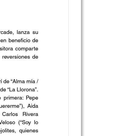
rcade, lanza su 
en beneficio de 
itora comparte 
reversiones de 
 de “Alma mía / 
e “La Llorona”. 
 primera: Pepe 
ererme”), Aida 
Carlos Rivera 
eloso (“Soy lo 
olites, quienes 