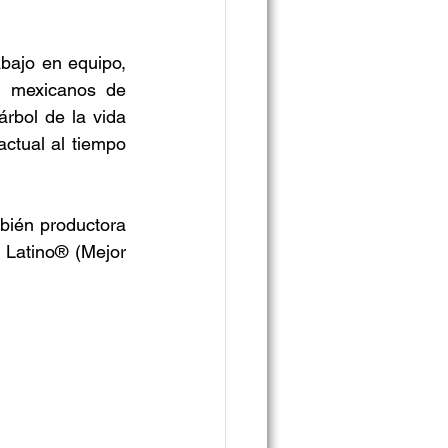
bajo en equipo, 
 mexicanos de 
bol de la vida 
tual al tiempo 
bién productora 
atino®️ (Mejor 