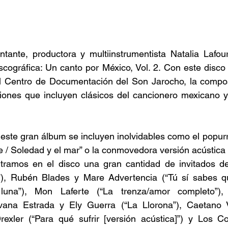
ntante, productora y multiinstrumentista Natalia Lafou
cográfica: Un canto por México, Vol. 2. Con este disco 
el Centro de Documentación del Son Jarocho, la compos
ones que incluyen clásicos del cancionero mexicano y 
este gran álbum se incluyen inolvidables como el popurrí
/ Soledad y el mar” o la conmovedora versión acústica d
ramos en el disco una gran cantidad de invitados de
”), Rubén Blades y Mare Advertencia (“Tú sí sabes qu
una”), Mon Laferte (“La trenza/amor completo”), 
vana Estrada y Ely Guerra (“La Llorona”), Caetano V
rexler (“Para qué sufrir [versión acústica]”) y Los Coj