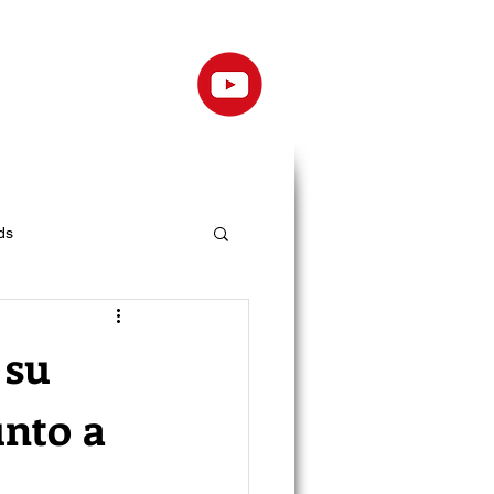
ds
 su
unto a