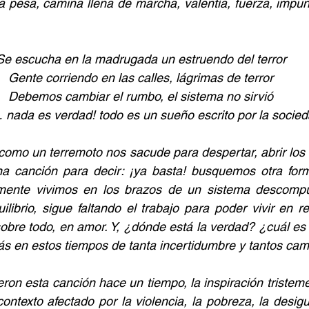
 pesa, camina llena de marcha, valentía, fuerza, impuni
Se escucha en la madrugada un estruendo del terror
Gente corriendo en las calles, lágrimas de terror
Debemos cambiar el rumbo, el sistema no sirvió
nada es verdad! todo es un sueño escrito por la socied
omo un terremoto nos sacude para despertar, abrir los 
Una canción para decir: ¡ya basta! busquemos otra form
mente vivimos en los brazos de un sistema descompu
ilibrio, sigue faltando el trabajo para poder vivir en r
, sobre todo, en amor. Y, ¿dónde está la verdad? ¿cuál es
s en estos tiempos de tanta incertidumbre y tantos cam
eron esta canción hace un tiempo, la inspiración tristem
ontexto afectado por la violencia, la pobreza, la desigu