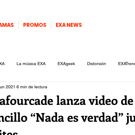
AMAS
PROMOS
EXA NEWS
XA
La música EXA
EXAgeek
Distorsión
EXATren
jun 2021
6 min de lectura
afourcade lanza video de
cillo “Nada es verdad” j
ites