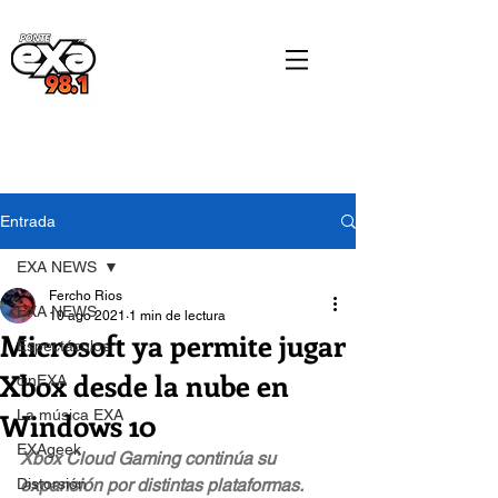
Entrada
EXA NEWS
Fercho Rios
EXA NEWS
10 ago 2021
1 min de lectura
Microsoft ya permite jugar
Espectáculos
Xbox desde la nube en
cinEXA
Windows 10
La música EXA
EXAgeek
Xbox Cloud Gaming continúa su 
Distorsión
expansión por distintas plataformas.