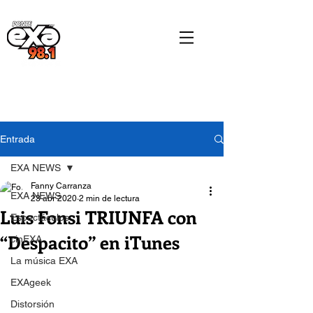
Entrada
EXA NEWS
Fanny Carranza
EXA NEWS
23 abr 2020
2 min de lectura
Luis Fonsi TRIUNFA con
Espectáculos
“Despacito” en iTunes
cinEXA
La música EXA
EXAgeek
Distorsión