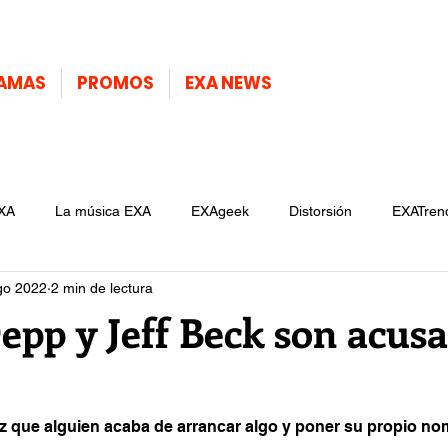
AMAS
PROMOS
EXA NEWS
XA
La música EXA
EXAgeek
Distorsión
EXATren
go 2022
2 min de lectura
epp y Jeff Beck son acus
ez que alguien acaba de arrancar algo y poner su propio no