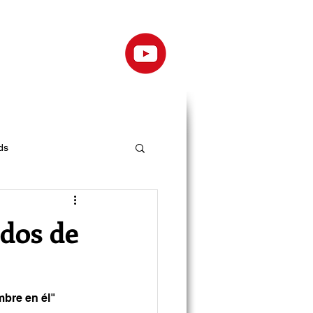
ds
ados de
mbre en él"