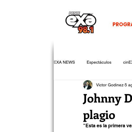
PROGR
EXA NEWS
Espectáculos
cinE
Victor Godinez
5 a
Johnny D
plagio
"Esta es la primera v