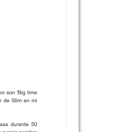
n son 'Big time 
n de Slim en mi 
as durante 50 