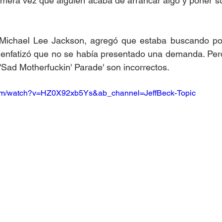
rimera vez que alguien acaba de arrancar algo y poner s
 Michael Lee Jackson, agregó que estaba buscando pos
 enfatizó que no se había presentado una demanda. Pero
'Sad Motherfuckin' Parade' son incorrectos. 
com/watch?v=HZ0X92xb5Ys&ab_channel=JeffBeck-Topic