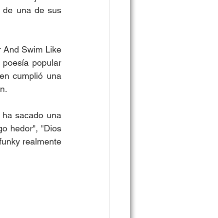
 de una de sus 
r And Swim Like 
poesía popular 
en cumplió una 
n. 
 ha sacado una 
o hedor", "Dios 
funky realmente 