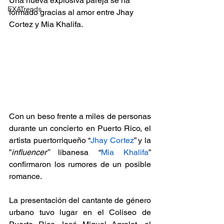
Una nueva explosiva pareja se ha 
EXATrends
formado gracias al amor entre Jhay 
Cortez y Mia Khalifa.
Con un beso frente a miles de personas 
durante un concierto en Puerto Rico, el 
artista puertorriqueño “
Jhay Cortez
” y la 
”
influencer” 
libanesa “
Mia Khalifa
” 
confirmaron los rumores de un posible 
romance.
La presentación del cantante de género 
urbano tuvo lugar en el Coliseo de 