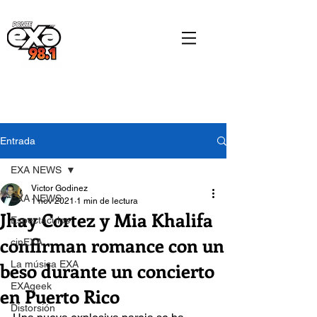
Entrada
EXA NEWS
Victor Godinez
EXA NEWS
1 nov 2021
1 min de lectura
Jhay Cortez y Mia Khalifa
Espectáculos
confirman romance con un
cinEXA
beso durante un concierto
La música EXA
EXAgeek
en Puerto Rico
Distorsión