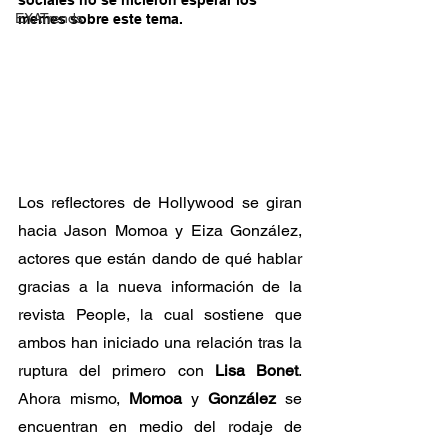
sociales no se hicieron esperar los 
EXATrends
memes sobre este tema.
Los reflectores de Hollywood se giran 
hacia Jason Momoa y Eiza González, 
actores que están dando de qué hablar 
gracias a la nueva información de la 
revista People, la cual sostiene que 
ambos han iniciado una relación tras la 
ruptura del primero con 
Lisa Bonet
. 
Ahora mismo, 
Momoa
 y 
González
 se 
encuentran en medio del rodaje de 