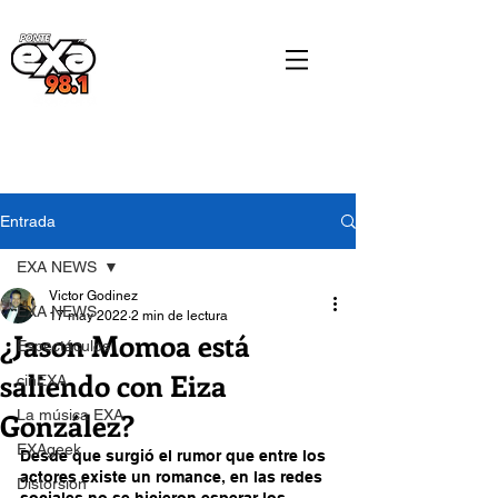
Entrada
EXA NEWS
Victor Godinez
EXA NEWS
17 may 2022
2 min de lectura
¿Jason Momoa está
Espectáculos
saliendo con Eiza
cinEXA
González?
La música EXA
EXAgeek
Desde que surgió el rumor que entre los 
actores existe un romance, en las redes 
Distorsión