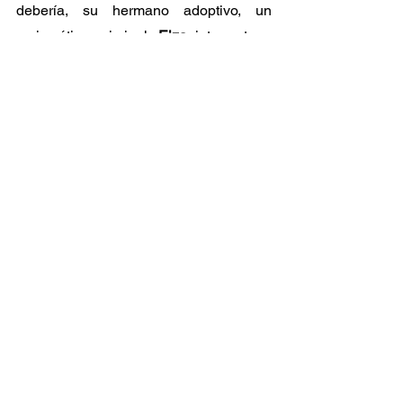
debería, su hermano adoptivo, un 
carismático criminal. 
Eiza
 interpreta a 
una experta paramédico que rinde 
honor a todas aquellas personas que 
entregan su vida a esta honorable labor.
Ver todo
Entradas recientes