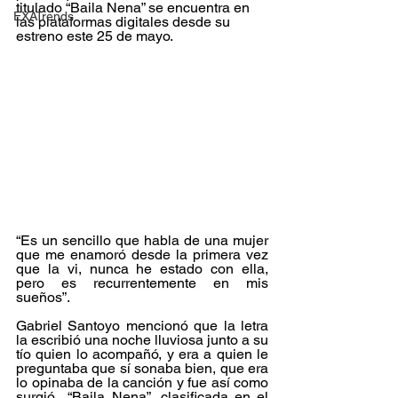
titulado “Baila Nena” se encuentra en 
EXATrends
las plataformas digitales desde su 
estreno este 25 de mayo.
“Es un sencillo que habla de una mujer 
que me enamoró desde la primera vez 
que la vi, nunca he estado con ella, 
pero es recurrentemente en mis 
sueños”.
Gabriel Santoyo mencionó que la letra 
la escribió una noche lluviosa junto a su 
tío quien lo acompañó, y era a quien le 
preguntaba que sí sonaba bien, que era 
lo opinaba de la canción y fue así como 
surgió  “Baila Nena”, clasificada en el 