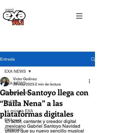
Entrada
EXA NEWS
Victor Godinez
EXA NEWS
30 may 2023
2 min de lectura
Gabriel Santoyo llega con
Espectáculos
“Baila Nena” a las
cinEXA
plataformas digitales
La música EXA
EXAgeek
El actor, cantante y creador digital 
mexicano Gabriel Santoyo Navidad 
Distorsión
platicó que su nuevo sencillo musical 