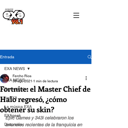
Entrada
EXA NEWS
Fercho Rios
EXA NEWS
30 ago 2021
1 min de lectura
Fortnite: el Master Chief de
Espectáculos
Halo regresó, ¿cómo
cinEXA
obtener su skin?
La música EXA
EXAgeek
Epic Games y 343i celebraron los 
Distorsión
anuncios recientes de la franquicia en 