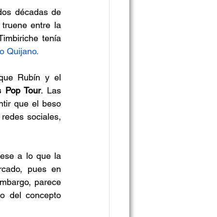
os décadas de 
truene entre la 
imbiriche tenía 
o Quijano.
que Rubín y el 
s Pop Tour
. Las 
tir que el beso 
edes sociales, 
ese a lo que la 
rcado, pues en 
embargo, parece 
to del concepto 