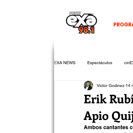
PROGR
EXA NEWS
Espectáculos
cinE
Victor Godinez
14 
Erik Rubí
Apio Quij
Ambos cantantes co