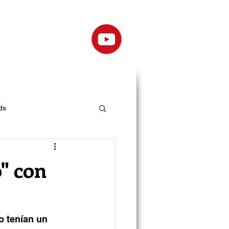
ds
o" con
o tenían un 