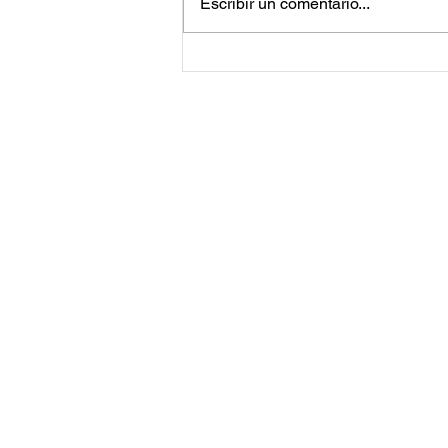
Escribir un comentario...
Jared Leto vuelve a enfrentar
acusaciones de acoso