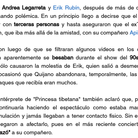
 
Andrea Legarreta
 y 
Erik Rubín
, después de más de d
ando polémica. En un principio llego a decirse que el 
r con 
terceras personas
 y hasta aseguraron que el exT
ón, que iba más allá de la amistad, con su compañero 
Api
on luego de que se filtraran algunos videos en los 
h aparentemente se 
besaban
 durante el show del 
90
ólo causaron la molestia de Erik, quien salió a desmen
 ocasionó que Quijano abandonara, temporalmente, las r
ataques que recibía eran muchos. 
ntérprete de "Princesa tibetana" también aclaró que, p
continuaría haciendo el espectáculo como estaba ma
mulación y jamás llegaban a tener contacto físico. Sin 
 llegaron a afectarlo, pues en el más reciente concier
azó"
 a su compañero. 