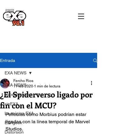
Entrada
EXA NEWS
Fercho Rios
EXA NEWS
11 feb 2020
1 min de lectura
¿El Spiderverso ligado por
Espectáculos
fin con el MCU?
cinEXA
La música EXA
Películas como Morbius podrían estar 
ligadas con la línea temporal de Marvel 
EXAgeek
Studios.
Distorsión